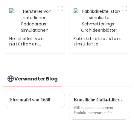
umweltfreundlich
Hersteller von
Fabrikdirekte, stark
natürlichen
simulierte
Podocarpus-
Schmetterlings-
Simulationen
Orchideenblätter
Verwandter Blog
Ehrentafel von 1688
Künstliche Calla-Lilie: Ein Blick in die Produktionsfabrik9
Willkommen in unserem
Produktionszentrum für
künstliche Calla-Lilien, wo
Kreativität, Handwerkskunst
und Innovation
zusammenkommen, um die