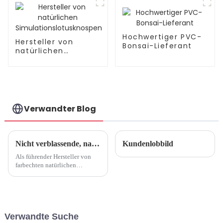
Hochwertiger PVC-
Hersteller von
Bonsai-Lieferant
natürlichen
Simulationslotusknospen
Verwandter Blog
Nicht verblassende, natürliche Simulation von Anthurium: Hochwertige Herstellung
Kundenlobbild
Als führender Hersteller von
farbechten natürlichen
künstlichen Anthurien sind wir
bestrebt, in der
Kunstblumenbranche höchste
Qualität und Innovation zu
bieten. Wir sind bestrebt, ... zu
Verwandte Suche
produzieren.