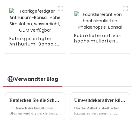
Simulation der Pu-
Orchideenblätter
Herstellung
Fabriklieferant von
Fabrikgefertigter
hochsimulierten
Anthurium-Bonsai:
Phalaenopsis-
Hohe Simulation,
Bonsai
wasserdicht, ODM
verfügbar
Verwandter Blog
Entdecken Sie die Schönheit der Natur, lassen Sie den Charme des Lebens erblühen – Kunstblumenfabrik
Umweltdekorativer künstlicher Baum
Im Bereich der künstlichen
Um die Ästhetik städtischer
Blumen wird die heikle Kunst,
Räume zu verbessern und
die Schönheit der Natur
gleichzeitig die ökologische
nachzubilden, von engagierten
Nachhaltigkeit zu fördern, hat
Kunsthandwerkern und
ein Künstlerteam mit
Herstellern gemeistert. In
Umweltschützern