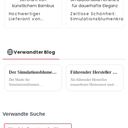
Hochwertiger
Zeitlose Schönheit:
Lieferant von
Simulationsblumenkran
künstlichem
für dauerhafte Eleganz
Bambus
Verwandter Blog
Der Simulationsblumenmarkt wächst weiter, Green-Living-Konzept soll die Entwicklung der Branche fördern
Führender Hersteller wasserfester Hortensien
Der Markt für
Als führender Hersteller
Simulationsblumen
wasserfester Hortensien sind
verzeichnet ein erhebliches
wir stolz auf unser Engagement
Wachstum, das auf die
für außergewöhnliche Qualität,
zunehmende Beliebtheit des
Innovation und Zuverlässigkeit
Green-Living-Konzepts und
in der Kunstblumenbranche.
die steigende Nachfrage nach
Unser Engagement ...
Verwandte Suche
nachhaltigen und
umweltfreundlichen Produkten
zurückzuführen ist. Als...