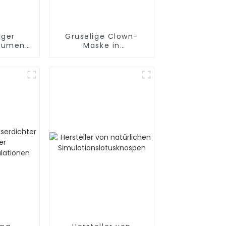
iger
Gruselige Clown-
blumen-
Maske in
riklieferant
leuchtenden Farben
für Halloween – OEM
erhältlich