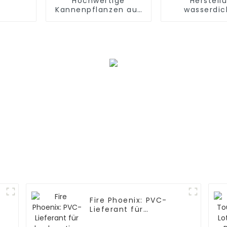
Hochwertige
Herstell
Kannenpflanzen aus
wasserdic
PVC für die Innen-
natürlic
und
Delphiniumsi
Außendekoration
Fire Phoenix: PVC-
Lieferant für
hochwertige