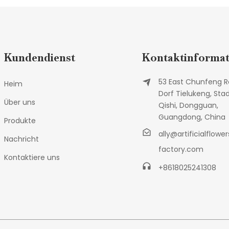
Kundendienst
Kontaktinformat
53 East Chunfeng R
Heim
Dorf Tielukeng, Sta
Über uns
Qishi, Dongguan,
Guangdong, China
Produkte
ally@artificialflower
Nachricht
factory.com
Kontaktiere uns
+8618025241308