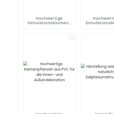
Hochwertige
Hochwert
Simulationsblumen-
Simulations
Mandala-
Glattsegelfab
Fabrikherstellung