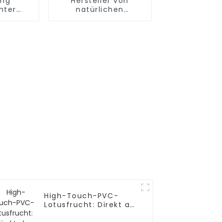
ung
Hersteller von
hter
natürlichen
her
Simulationslotusknospen
mulationen
High-Touch-PVC-
Lotusfrucht: Direkt ab
Werk