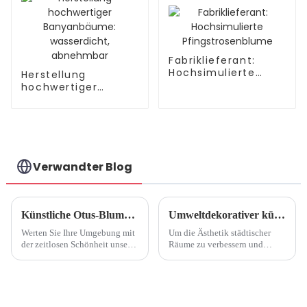
Fabriklieferant:
Hochsimulierte
Herstellung
Pfingstrosenblume
hochwertiger
Banyanbäume:
wasserdicht,
abnehmbar
Verwandter Blog
Künstliche Otus-Blume: Ein Blick in die Produktionsfabrik9
Umweltdekorativer künstlicher Baum
Werten Sie Ihre Umgebung mit
Um die Ästhetik städtischer
der zeitlosen Schönheit unserer
Räume zu verbessern und
künstlichen Otusblumen auf.
gleichzeitig die ökologische
Als führender Hersteller von
Nachhaltigkeit zu fördern, hat
Kunstblumen mit 25 Jahren
ein Künstlerteam mit
Erfahrung bieten wir Ihnen eine
Umweltschützern
Reihe exquisiter Blumen...
zusammengearbeitet, um