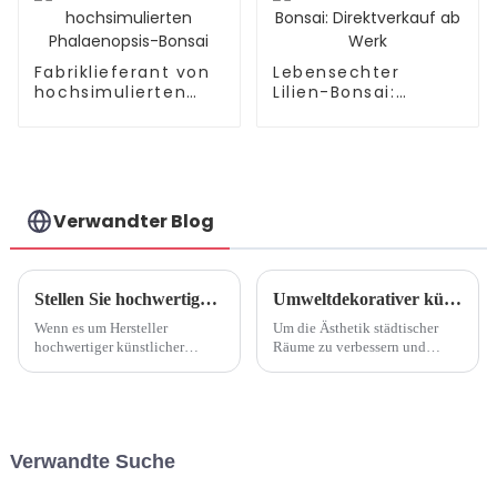
Fabriklieferant von
Lebensechter
hochsimulierten
Lilien-Bonsai:
Phalaenopsis-
Direktverkauf ab
Bonsai
Werk
Verwandter Blog
Stellen Sie hochwertige Hersteller von künstlichen Lotusblumen vor
Umweltdekorativer künstlicher Baum
Wenn es um Hersteller
Um die Ästhetik städtischer
hochwertiger künstlicher
Räume zu verbessern und
Lotusblumen geht, steht das
gleichzeitig die ökologische
Streben nach naturgetreuem
Nachhaltigkeit zu fördern, hat
Realismus und
ein Künstlerteam mit
außergewöhnlicher
Umweltschützern
Handwerkskunst im
zusammengearbeitet, um
Verwandte Suche
Vordergrund. Diese Hersteller
einzigartige künstlerische
widmen sich der Herstellung
Bäume als Dekoration zu