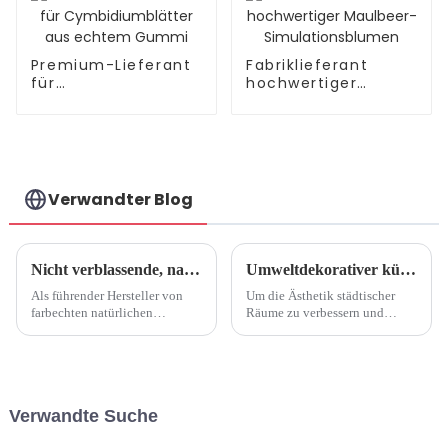
Premium-Lieferant
Fabriklieferant
für
hochwertiger
Cymbidiumblätter
Maulbeer-
aus echtem Gummi
Simulationsblumen
Verwandter Blog
Nicht verblassende, natürliche Simulation von Anthurium: Hochwertige Herstellung
Umweltdekorativer künstlicher Baum
Als führender Hersteller von
Um die Ästhetik städtischer
farbechten natürlichen
Räume zu verbessern und
künstlichen Anthurien sind wir
gleichzeitig die ökologische
bestrebt, in der
Nachhaltigkeit zu fördern, hat
Kunstblumenbranche höchste
ein Künstlerteam mit
Qualität und Innovation zu
Umweltschützern
bieten. Wir sind bestrebt, ... zu
zusammengearbeitet, um
Verwandte Suche
produzieren.
einzigartige künstlerische
Bäume als Dekoration zu