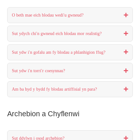
O beth mae eich blodau wedi'u gwneud?
Sut ydych chi'n gwneud eich blodau mor realistig?
Sut ydw i'n gofalu am fy blodau a phlanhigion ffug?
Sut ydw i'n torri'r coesynnau?
Am ba hyd y bydd fy blodau artiffisial yn para?
Archebion a Chyflenwi
Sut ddylwn i osod archebion?