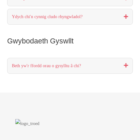
Ydych chi'n cynnig cludo rhyngwladol?
Gwybodaeth Gyswllt
Beth yw'r ffordd orau o gysylltu â chi?