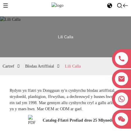
Lili Calla
Cartref
Blodau Artiffisial
Lili Calla
Rydym yn ffatri yn Dongguan sy'n cynhyrchu blodau artiffisial,
strydoedd, planhigion, ffrwythau, a dechreuwyd y busnes hwn gan
+8618038381627
ein tad ym 1998. Mae gennym allu cynhyrchu cryf a gallu arloesi
yn y maes hwn. Mae OEM ac ODM ar gael.
Catalog-Ffatri Profiad dros 25 Mlynedd