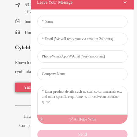
Leave Your Message
53 East Chunfeng Road, Tielukeng Village, Qishi
Town, Dongguan, Guangdong, China
humanlu@foxmail.com
Humanlu:+86-15818288461
Cylchlythyrau
Rhowch eich cyfeiriad e-bost a byddwn yn anfon y
cynlluniau gwybodaeth diweddaraf atoch.
Ymholiad Nawr
Hawlfraint © 2026 Dongguan Hmflowers Industrial
AI Helps Write
Company Limited Cedwir Pob Hawl - -
Map o'r Wefan
-
Send
Resource