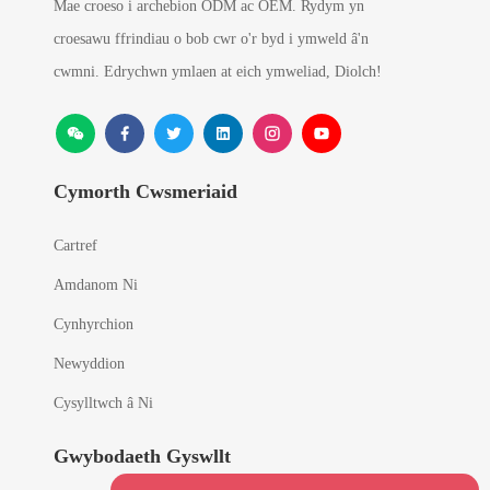
Mae croeso i archebion ODM ac OEM. Rydym yn
croesawu ffrindiau o bob cwr o'r byd i ymweld â'n
cwmni. Edrychwn ymlaen at eich ymweliad, Diolch!
Cymorth Cwsmeriaid
Cartref
Amdanom Ni
Cynhyrchion
Newyddion
Cysylltwch â Ni
Gwybodaeth Gyswllt