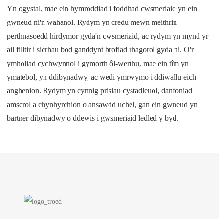
Yn ogystal, mae ein hymroddiad i foddhad cwsmeriaid yn ein
gwneud ni'n wahanol. Rydym yn credu mewn meithrin
perthnasoedd hirdymor gyda'n cwsmeriaid, ac rydym yn mynd yr
ail filltir i sicrhau bod ganddynt brofiad rhagorol gyda ni. O'r
ymholiad cychwynnol i gymorth ôl-werthu, mae ein tîm yn
ymatebol, yn ddibynadwy, ac wedi ymrwymo i ddiwallu eich
anghenion. Rydym yn cynnig prisiau cystadleuol, danfoniad
amserol a chynhyrchion o ansawdd uchel, gan ein gwneud yn
bartner dibynadwy o ddewis i gwsmeriaid ledled y byd.