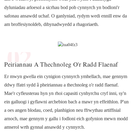
dyluniadau arloesol a sicrhau bod pob cynnyrch yn bodloni'r
safonau ansawdd uchaf. O ganlyniad, rydym wedi ennill enw da
am broffesiynoldeb, dibynadwyedd a rhagoriaeth.
02
Peiriannau A Thechnoleg O'r Radd Flaenaf
Er mwyn gwella ein cynigion cynnyrch ymhellach, mae gennym
ddwy ffatri sydd â pheiriannau a thechnoleg o'r radd flaenaf.
Mae'r cyfleusterau hyn yn rhoi capasiti cynhyrchu cryf inni, sy'n
ein galluogi i gyflawni archebion bach a mawr yn effeithlon. P'un
a oes angen blodau, coed, planhigion neu ffrwythau artiffisial
arnoch, mae gennym y gallu i fodloni eich gofynion mewn modd
amserol wrth gynnal ansawdd y cynnyrch.