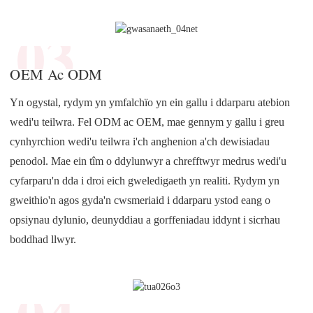
03
OEM Ac ODM
Yn ogystal, rydym yn ymfalchïo yn ein gallu i ddarparu atebion
wedi'u teilwra. Fel ODM ac OEM, mae gennym y gallu i greu
cynhyrchion wedi'u teilwra i'ch anghenion a'ch dewisiadau
penodol. Mae ein tîm o ddylunwyr a chrefftwyr medrus wedi'u
cyfarparu'n dda i droi eich gweledigaeth yn realiti. Rydym yn
gweithio'n agos gyda'n cwsmeriaid i ddarparu ystod eang o
opsiynau dylunio, deunyddiau a gorffeniadau iddynt i sicrhau
boddhad llwyr.