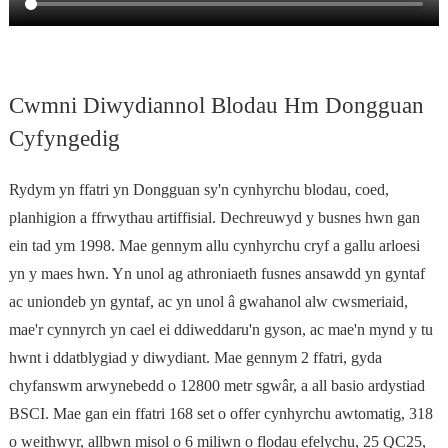
Cwmni Diwydiannol Blodau Hm Dongguan
Cyfyngedig
Rydym yn ffatri yn Dongguan sy'n cynhyrchu blodau, coed,
planhigion a ffrwythau artiffisial. Dechreuwyd y busnes hwn gan
ein tad ym 1998. Mae gennym allu cynhyrchu cryf a gallu arloesi
yn y maes hwn. Yn unol ag athroniaeth fusnes ansawdd yn gyntaf
ac uniondeb yn gyntaf, ac yn unol â gwahanol alw cwsmeriaid,
mae'r cynnyrch yn cael ei ddiweddaru'n gyson, ac mae'n mynd y tu
hwnt i ddatblygiad y diwydiant. Mae gennym 2 ffatri, gyda
chyfanswm arwynebedd o 12800 metr sgwâr, a all basio ardystiad
BSCI. Mae gan ein ffatri 168 set o offer cynhyrchu awtomatig, 318
o weithwyr, allbwn misol o 6 miliwn o flodau efelychu, 25 QC25,