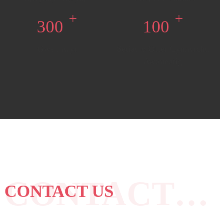
+
+
300
100
Gweithwyr
Setiau o Offer Cynhyrchu
Awtomatig
CONTACT US
CONTACT US