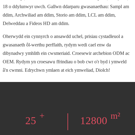
18 o ddylunwyr uwch. Gallwn ddarparu gwasanaethau: Sampl am
ddim, Archwiliad am ddim, Storio am ddim, LCL am ddim,
Delweddau a Fideos HD am ddim.
Oherwydd ein cynnyrch o ansawdd uchel, prisiau cystadleuol a
gwasanaeth ôl-werthu perffaith, rydym wedi cael enw da
dibynadwy ymhlith ein cwsmeriaid. Croesewir archebion ODM ac
OEM. Rydym yn croesawu ffrindiau o bob cwr o'r byd i ymweld
â'n cwmni. Edrychwn ymlaen at eich ymweliad, Diolch!
+
m²
25
12800
Blwyddyn Sefydlu
Ardal Gorchuddio