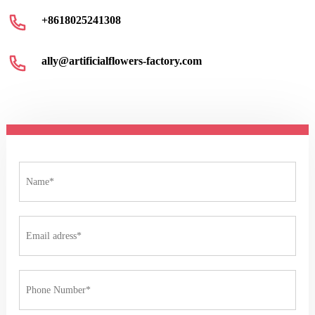
+8618025241308
ally@artificialflowers-factory.com