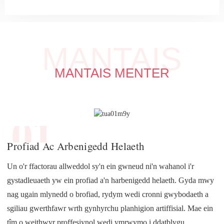
MANTAIS
MANTAIS MENTER
01
Profiad Ac Arbenigedd Helaeth
Un o'r ffactorau allweddol sy'n ein gwneud ni'n wahanol i'r
gystadleuaeth yw ein profiad a'n harbenigedd helaeth. Gyda mwy
nag ugain mlynedd o brofiad, rydym wedi cronni gwybodaeth a
sgiliau gwerthfawr wrth gynhyrchu planhigion artiffisial. Mae ein
tîm o weithwyr proffesiynol wedi ymrwymo i ddatblygu