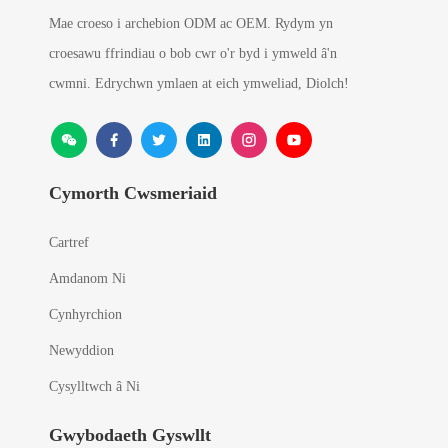
Mae croeso i archebion ODM ac OEM. Rydym yn
croesawu ffrindiau o bob cwr o'r byd i ymweld â'n
cwmni. Edrychwn ymlaen at eich ymweliad, Diolch!
Cymorth Cwsmeriaid
Cartref
Amdanom Ni
Cynhyrchion
Newyddion
Cysylltwch â Ni
Gwybodaeth Gyswllt