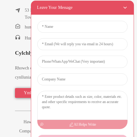
Leave Your Message
53 East Chunfeng Road, Tielukeng Village, Qishi
Town, Dongguan, Guangdong, China
humanlu@foxmail.com
Humanlu:+86-15818288461
Cylchlythyrau
Rhowch eich cyfeiriad e-bost a byddwn yn anfon y
cynlluniau gwybodaeth diweddaraf atoch.
Ymholiad Nawr
Hawlfraint © 2026 Dongguan Hmflowers Industrial
AI Helps Write
Company Limited Cedwir Pob Hawl - -
Map o'r Wefan
-