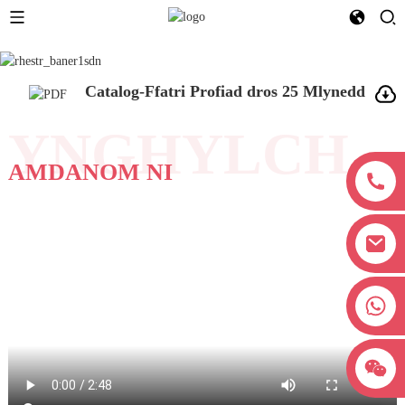
Catalog-Ffatri Profiad dros 25 Mlynedd
YNGHYLCH
AMDANOM NI
+8618038381627