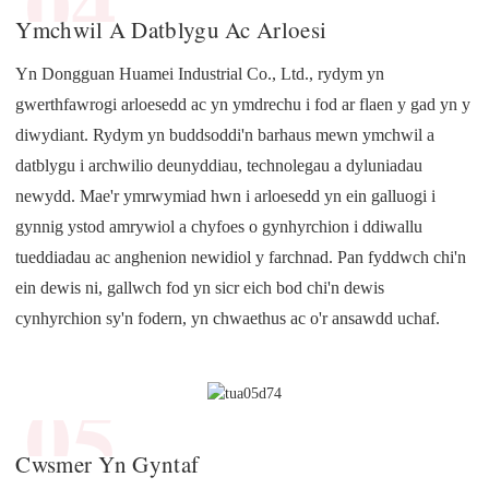
04
Ymchwil A Datblygu Ac Arloesi
Yn Dongguan Huamei Industrial Co., Ltd., rydym yn
gwerthfawrogi arloesedd ac yn ymdrechu i fod ar flaen y gad yn y
diwydiant. Rydym yn buddsoddi'n barhaus mewn ymchwil a
datblygu i archwilio deunyddiau, technolegau a dyluniadau
newydd. Mae'r ymrwymiad hwn i arloesedd yn ein galluogi i
gynnig ystod amrywiol a chyfoes o gynhyrchion i ddiwallu
tueddiadau ac anghenion newidiol y farchnad. Pan fyddwch chi'n
ein dewis ni, gallwch fod yn sicr eich bod chi'n dewis
cynhyrchion sy'n fodern, yn chwaethus ac o'r ansawdd uchaf.
05
Cwsmer Yn Gyntaf