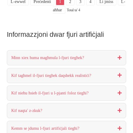
L-ewwel
Preċedenti
1
2
3
4
Li jmiss
L-
aħħar
Total ta' 4
Informazzjoni dwar fjuri artifiċjali
Minn xiex huma magħmula l-fjuri tiegħek?
Kif tagħmel il-fjuri tiegħek daqshekk realistiċi?
Kif nieħu ħsieb il-fjuri u l-pjanti foloz tiegħi?
Kif naqta' z-zkuk?
Kemm se jdumu l-fjuri artifiċjali tiegħi?