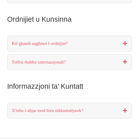
Ordnijiet u Kunsinna
Kif għandi nagħmel l-ordnijiet?
Toffru tbaħħir internazzjonali?
Informazzjoni ta' Kuntatt
X'inhu l-aħjar mod biex nikkuntattjawk?