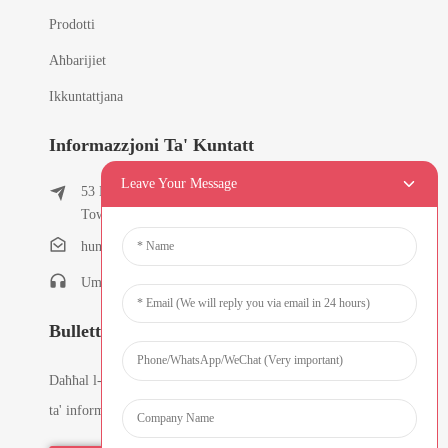
Prodotti
Aħbarijiet
Ikkuntattjana
Informazzjoni Ta' Kuntatt
Leave Your Message
53 East Chunfeng Road, Tielukeng Village, Qishi
Town, Dongguan, Guangdong, Ċina
humanlu@foxmail.com
Umanlu:+86-15818288461
Bullettini
Daħħal l-email tiegħek u aħna nibagħtulek l-aħħar pjanijiet
ta' informazzjoni.