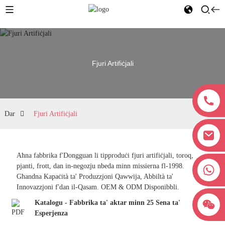
Fjuri Artifiċjali
Dar
Fjuri Artifiċjali
Aħna fabbrika f'Dongguan li tipproduċi fjuri artifiċjali, toroq,
pjanti, frott, dan in-negozju nbeda minn missierna fl-1998.
+8618038381627
Għandna Kapaċità ta' Produzzjoni Qawwija, Abbiltà ta'
Innovazzjoni f'dan il-Qasam. OEM & ODM Disponibbli.
Katalogu - Fabbrika ta' aktar minn 25 Sena ta'
Esperjenza