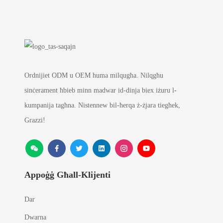
Ordnijiet ODM u OEM huma milqugħa. Nilqgħu
sinċerament ħbieb minn madwar id-dinja biex iżuru l-
kumpanija tagħna. Nistennew bil-ħerqa ż-żjara tiegħek,
Grazzi!
Appoġġ Għall-Klijenti
Dar
Dwarna