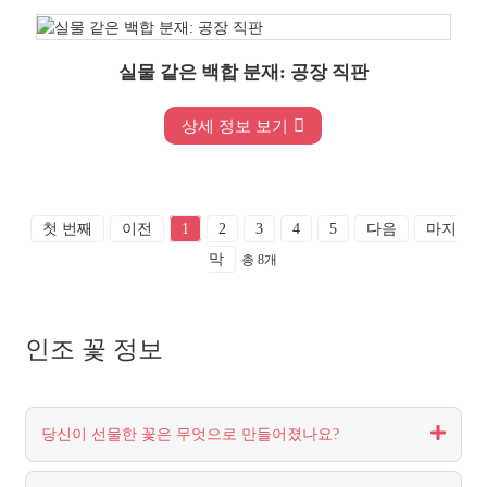
실물 같은 백합 분재: 공장 직판
상세 정보 보기
첫 번째
이전
1
2
3
4
5
다음
마지
막
총 8개
인조 꽃 정보
당신이 선물한 꽃은 무엇으로 만들어졌나요?