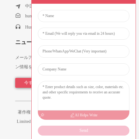
中国広東省東莞市七石鎮鉄鵬坑村東春峰路53号
humanlu@foxmail.com
Humanlu:+86-15818288461
ニュースレター
メールアドレスを入力していただければ、最新のプラ
ン情報をお送りします。
今すぐお問い合わせください
著作権 © 2026 Dongguan Hmflowers Industrial Company
AI Helps Write
Limited All Rights Reserved - -
サイトマップ
-
リソース
Send