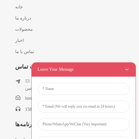
خانه
درباره ما
محصولات
اخبار
تماس با ما
اطلاعات تماس
Leave Your Message
53 شرق چونفنگ، روستای تیلوکنگ، شهر کیشی،
دونگوان، گوانگدونگ، چین
humanlu@foxmail.com
هومانلو: +86-15818288461
خبرنامه‌ها