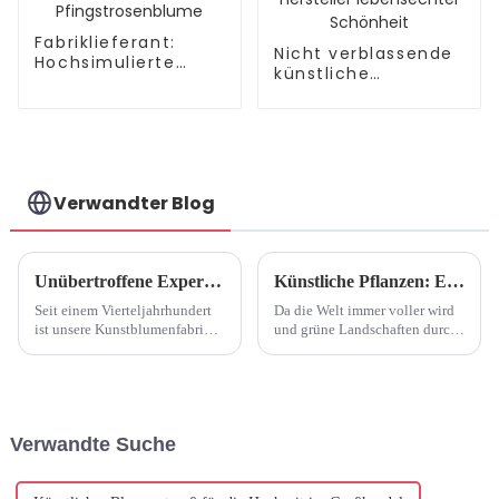
Fabriklieferant:
Nicht verblassende
Hochsimulierte
künstliche
Pfingstrosenblume
Orchidee: Hersteller
lebensechter
Schönheit
Verwandter Blog
Unübertroffene Expertise: 25 Jahre Kunstblumenfabrik
Künstliche Pflanzen: Ein wachsender Trend in der Inneneinrichtung
Seit einem Vierteljahrhundert
Da die Welt immer voller wird
ist unsere Kunstblumenfabrik
und grüne Landschaften durch
ein Leuchtturm der Exzellenz
Betondschungel ersetzt
und setzt Maßstäbe für
werden, greifen Hausbesitzer
beispiellose Handwerkskunst,
auf künstliche Pflanzen zurück,
Innovation und Qualität in der
um einen Hauch von Natur ins
Kunstblumenindustrie ...
Haus zu bringen. Vorbei sind
Verwandte Suche
die Zeiten, in denen künstliche
...