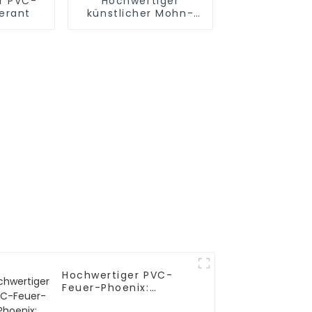
r PVC-
Hochwertiger
ferant
künstlicher Mohn-
Bonsai für
natürlichen Charme
Hochwertiger PVC-
Feuer-Phoenix:
Direktlieferant ab