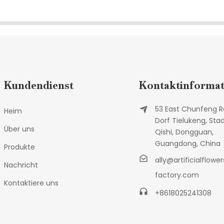
Kundendienst
Kontaktinformat
53 East Chunfeng R
Heim
Dorf Tielukeng, Sta
Über uns
Qishi, Dongguan,
Guangdong, China
Produkte
ally@artificialflower
Nachricht
factory.com
Kontaktiere uns
+8618025241308