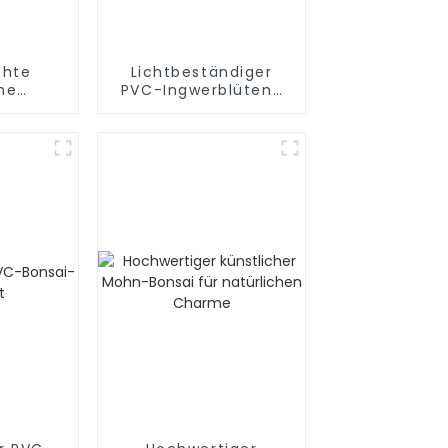
chte
Lichtbeständiger
he
PVC-Ingwerblüten-
dee mit
Bonsai
n:
ige
ung