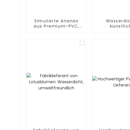
Simulierte Ananas
Wasserdi
aus Premium-PVC,
künstlic
werkseitig
Spinnenorchi
hergestellt und von
9 Blüte
hoher Qualität
Hochwert
Herstell