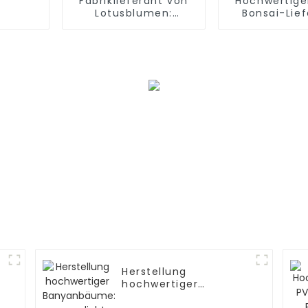
Fabriklieferant von
Hochwertige
Lotusblumen:
Bonsai-Lie
Wasserdicht,
umweltfreundlich
Herstellung
hochwertiger
Banyanbäume: