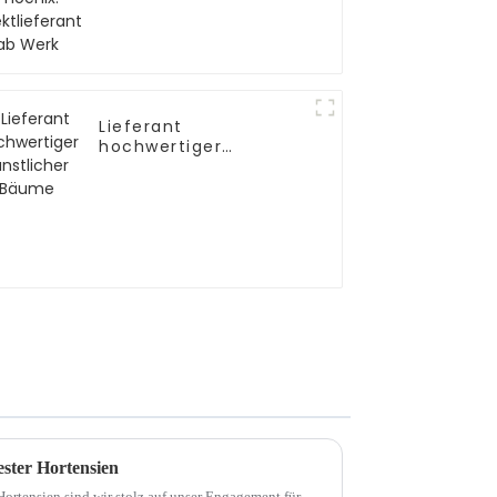
Werk
Lieferant
hochwertiger
künstlicher Bäume
ester Hortensien
 Hortensien sind wir stolz auf unser Engagement für