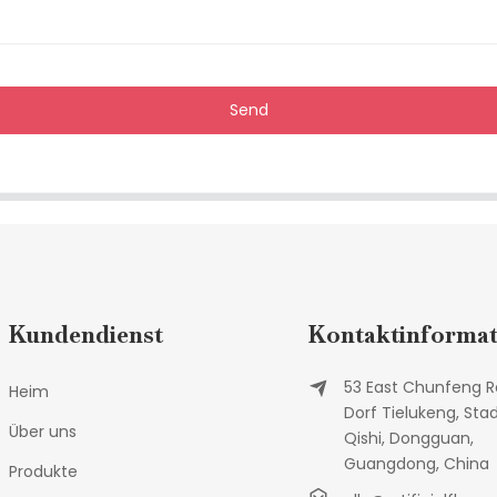
Send
Kundendienst
Kontaktinformat
53 East Chunfeng R
Heim
Dorf Tielukeng, Sta
Über uns
Qishi, Dongguan,
Guangdong, China
Produkte