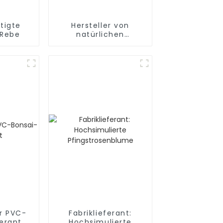
tigte
Hersteller von
 Rebe
natürlichen
Simulationslotusknospen
r PVC-
Fabriklieferant:
ferant
Hochsimulierte