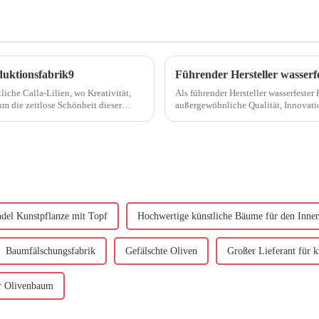
oduktionsfabrik9
Führender Hersteller wasserf
che Calla-Lilien, wo Kreativität,
Als führender Hersteller wasserfester
die zeitlose Schönheit dieser
außergewöhnliche Qualität, Innovati
mennachbildungen hervorzuheben. Wenn wir inv...
Unser Engagement ...
del Kunstpflanze mit Topf
Hochwertige künstliche Bäume für den Inne
Baumfälschungsfabrik
Gefälschte Oliven
Großer Lieferant für 
er Olivenbaum