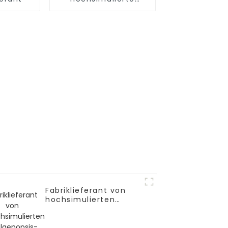
Pfingstrosenblume
Fabriklieferant von
hochsimulierten
Phalaenopsis-Bonsai