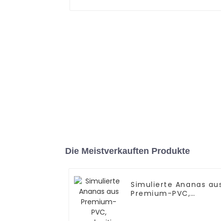
Die Meistverkauften Produkte
Simulierte Ananas au
Premium-PVC,
werkseitig hergestellt
und von hoher
Qualität