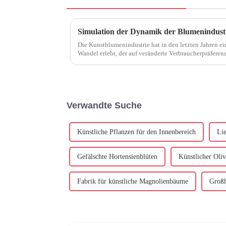
Simulation der Dynamik der Blumenindust
Die Kunstblumenindustrie hat in den letzten Jahren e
Wandel erlebt, der auf veränderte Verbraucherpräferen
eine zunehmende Konzentration auf Su... zurückzuführ
Verwandte Suche
Künstliche Pflanzen für den Innenbereich
Li
Gefälschte Hortensienblüten
Künstlicher Oli
Fabrik für künstliche Magnolienbäume
Großh