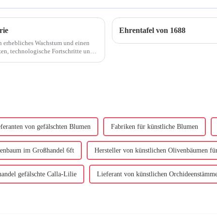
rie
Ehrentafel von 1688
in erhebliches Wachstum und einen
zen, technologische Fortschritte und
en ist.
eferanten von gefälschten Blumen
Fabriken für künstliche Blumen
venbaum im Großhandel 6ft
Hersteller von künstlichen Olivenbäumen fü
andel gefälschte Calla-Lilie
Lieferant von künstlichen Orchideenstämm