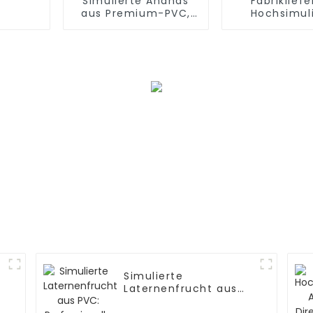
Simulierte Ananas
Fabrikliefe
aus Premium-PVC,
Hochsimul
werkseitig
Pfingstrose
hergestellt und von
hoher Qualität
Simulierte
Laternenfrucht aus
PVC: Professionelle