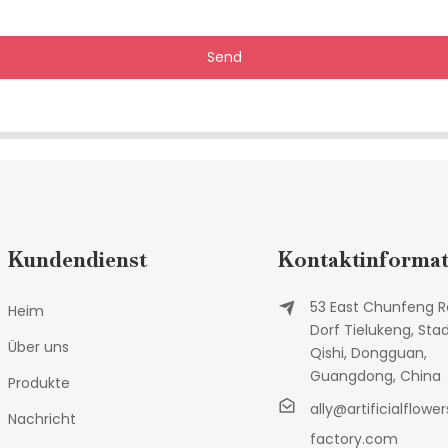
Send
Kundendienst
Kontaktinformat
53 East Chunfeng R
Heim
Dorf Tielukeng, Sta
Über uns
Qishi, Dongguan,
Guangdong, China
Produkte
ally@artificialflower
Nachricht
factory.com