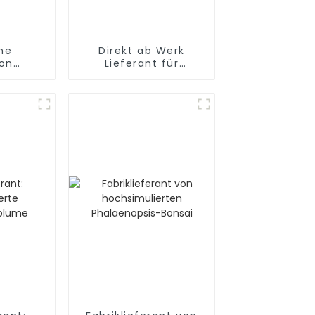
he
Direkt ab Werk
ion
Lieferant für
: PVC-
simulierte Magnolien
t