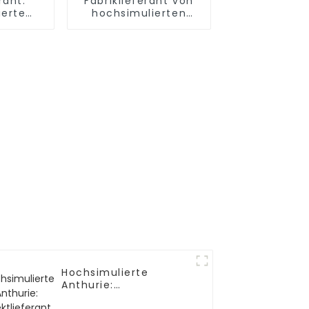
rant:
Fabriklieferant von
ierte
hochsimulierten
nblume
Phalaenopsis-Bonsai
Hochsimulierte
Anthurie:
Direktlieferant ab