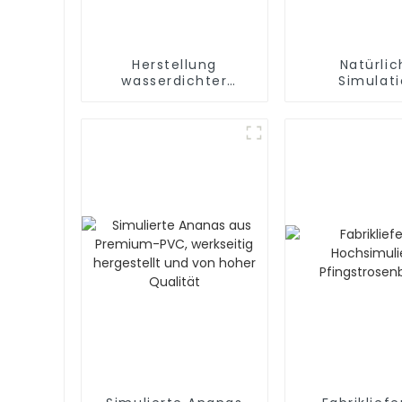
Herstellung
Natürlic
wasserdichter
Simulat
natürlicher
Schneelotus
Simulationsblumen
Qualitä