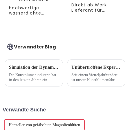
Direkt ab Werk
Hochwertige
Lieferant für
wasserdichte
simulierte
Monarch-
Magnolien
Simulationsblumen
direkt ab Werk
Verwandter Blog
Simulation der Dynamik der Blumenindustrie
Unübertroffene Expertise: 25 Jahre Kunstblumenfabrik
Die Kunstblumenindustrie hat
Seit einem Vierteljahrhundert
in den letzten Jahren ein
ist unsere Kunstblumenfabrik
erhebliches Wachstum und
ein Leuchtturm der Exzellenz
einen Wandel erlebt, der auf
und setzt Maßstäbe für
veränderte
beispiellose Handwerkskunst,
Verbraucherpräferenzen,
Innovation und Qualität in der
technologische Fortschritte
Kunstblumenindustrie ...
Verwandte Suche
und eine zunehmende
Konzentration auf Su...
zurückzuführen ist.
Hersteller von gefälschten Magnolienblüten