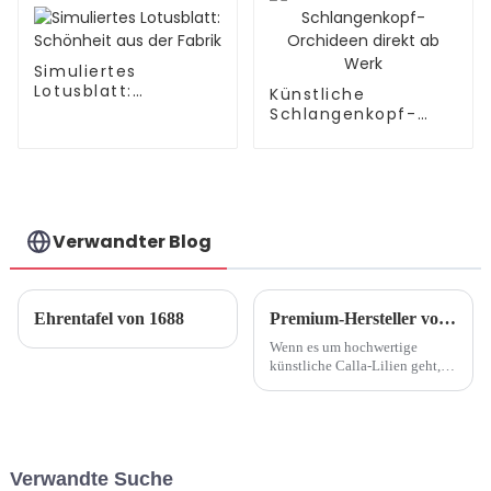
Simuliertes
Lotusblatt:
Künstliche
Schönheit aus der
Schlangenkopf-
Fabrik
Orchideen direkt ab
Werk
Verwandter Blog
Ehrentafel von 1688
Premium-Hersteller von künstlichen Calla-Lilien
Wenn es um hochwertige
künstliche Calla-Lilien geht,
ist die Suche nach einem
seriösen und qualitativ
hochwertigen Hersteller
unerlässlich. Diese Hersteller
widmen sich der Herstellung
Verwandte Suche
künstlicher Calla-Lilien...