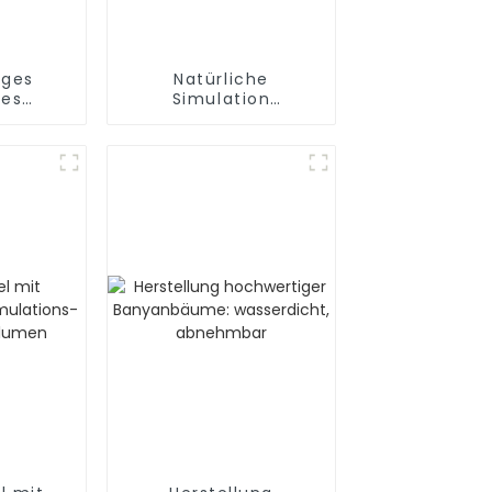
iges
Natürliche
tes
Simulation
um:
Schneelotus: PVC-
erant
Qualität