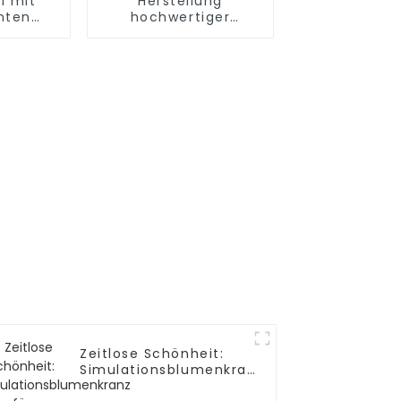
l mit
Herstellung
hten
hochwertiger
ons-
Banyanbäume:
blumen
wasserdicht,
abnehmbar
Zeitlose Schönheit:
Simulationsblumenkranz
für dauerhafte Eleganz