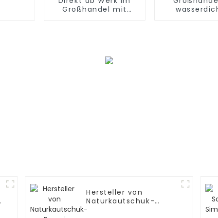
Direkt ab Werk im
Großhande
Großhandel mit
wasserdic
künstlichen
Simulati
Amaryllis-Amaryllis-
Weihnachts
Blumen: Wasserdicht
und
umweltfreundlich
Hersteller von
Naturkautschuk-
Bonsai