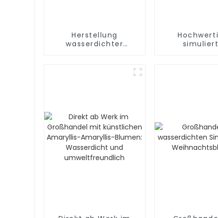
Herstellung
Hochwert
wasserdichter
simulier
natürlicher
Cymbidi
Simulationsblumen
Fabriklief