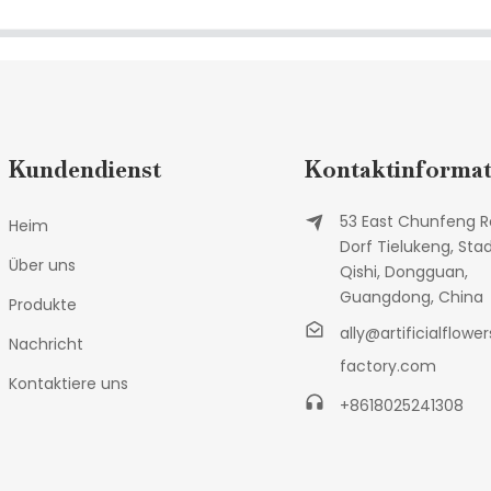
Kundendienst
Kontaktinformat
53 East Chunfeng R
Heim
Dorf Tielukeng, Sta
Über uns
Qishi, Dongguan,
Guangdong, China
Produkte
ally@artificialflower
Nachricht
factory.com
Kontaktiere uns
+8618025241308