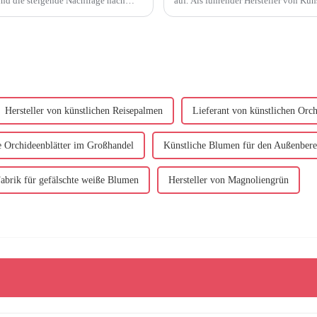
nd die steigende Nachfrage nach
auf. Als führender Hersteller von Kunstblumen mit 25 Jahren Erfahrung bieten wir Ihnen
nachhaltigen und umweltfreundlichen Produkten zurückzuführen ist. Als...
eine Reihe exquisiter Blumen...
Hersteller von künstlichen Reisepalmen
Lieferant von künstlichen Or
e Orchideenblätter im Großhandel
Künstliche Blumen für den Außenbere
abrik für gefälschte weiße Blumen
Hersteller von Magnoliengrün