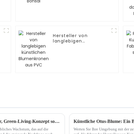
Hersteller von
langlebigen
künstlichen
Blumenkronen aus
PVC
Der Simulationsblumenmarkt wächst weiter, Green-Living-Konzept soll die Entwicklung der Branche fördern
Künstliche Otus-Blume: Ein B
bliches Wachstum, das auf die
Werten Sie Ihre Umgebung mit der ze