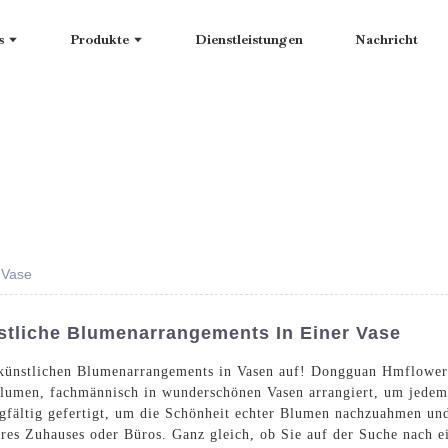
s
Produkte
Dienstleistungen
Nachricht
 Vase
tliche Blumenarrangements In Einer Vase
 künstlichen Blumenarrangements in Vasen auf! Dongguan Hmflowers
lumen, fachmännisch in wunderschönen Vasen arrangiert, um jed
gfältig gefertigt, um die Schönheit echter Blumen nachzuahmen und
es Zuhauses oder Büros. Ganz gleich, ob Sie auf der Suche nach e