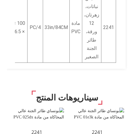
نباتات،
زهرتان،
12
مادة
100 × 31.5
4/PC
33in/84CM
2241
ورقة،
PVC
× 16.5 سم
طائر
الجنة
الصغير
سيناريوهات المنتج
2241
2241