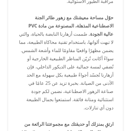
مراقبة الطيور الاستوائية.
اجتاز شهادة RoHS
حوّل مساحة معيشتك مع زهور طائر الجنة
الاصطناعية المذهلة، المصنوعة من مادة PVC
عالية الجودة.
صُممت أزهارنا النابضة بالحياة، والتي
لا تبهت ألوانها، باستخدام تقنية محاكاة الطبيعة، مما
يضمن مظهرًا واقعيًا مقاومًا للماء وأشعة الشمس.
سواءً أكانت تُزيّن المناظر الطبيعية الخارجية أو
تُضفي لمسة جمالية على الديكور الداخلي، فإن
أزهارنا تُجسّد أجواءً طبيعية بكل سهولة مع الحد
الأدنى من الصيانة. بخبرة تزيد عن 25 عامًا في
صناعة الزهور الاصطناعية، نضمن لكم جودة
استثنائية ومتانة فائقة. استمتعوا بجمال الطبيعة
اجتاز شهادة BSCI
دون أي تنازلات.
ارتقِ بمنزلك أو حديقتك مع مجموعتنا الرائعة من