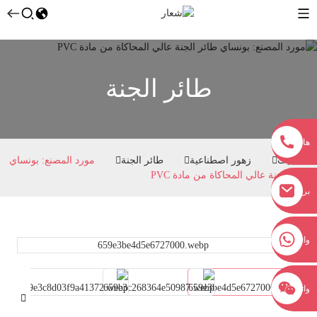
طائر الجنة
هاتف
بيت
زهور اصطناعية
طائر الجنة
مورد المصنع: بونساي
طائر الجنة عالي المحاكاة من مادة PVC
بريد
إلكتروني
+8618038381627
واتساب
واتساب