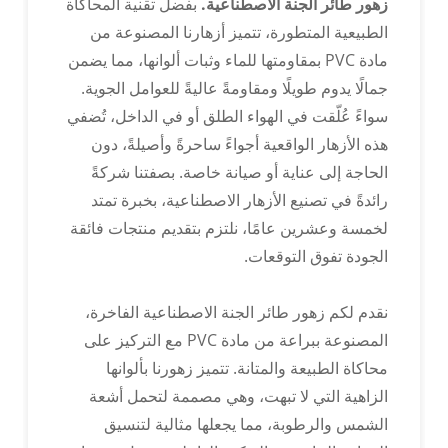
زهور طائر الجنة الاصطناعية.
بفضل تقنية المحاكاة
الطبيعية المتطورة، تتميز أزهارنا المصنوعة من
مادة PVC بمقاومتها للماء وثبات ألوانها، مما يضمن
أنماط رائجة قابلة للتخصيص
جمالًا يدوم طويلًا ومقاومةً عاليةً للعوامل الجوية.
سواءً عُلّقت في الهواء الطلق أو في الداخل، تُضفي
يمكن لمجموعة كاملة من المتاجر تخصيص مجموعة
هذه الأزهار الواقعية أجواءً ساحرةً وأصيلةً، دون
متنوعة من الباقات
الحاجة إلى عناية أو صيانة خاصة. بصفتنا شركةً
رائدةً في تصنيع الأزهار الاصطناعية، بخبرة تمتد
لخمسة وعشرين عامًا، نلتزم بتقديم منتجات فائقة
الجودة تفوق التوقعات.
قابلة للتخصيص بألوان متنوعة
نقدم لكم زهور طائر الجنة الاصطناعية الفاخرة،
المصنوعة ببراعة من مادة PVC مع التركيز على
قم بتخصيص لون منتجك وفقًا لبطاقة ألوان بانتون.
محاكاة الطبيعة والمتانة. تتميز زهورنا بألوانها
الزاهية التي لا تبهت، وهي مصممة لتحمل أشعة
الشمس والرطوبة، مما يجعلها مثالية لتنسيق