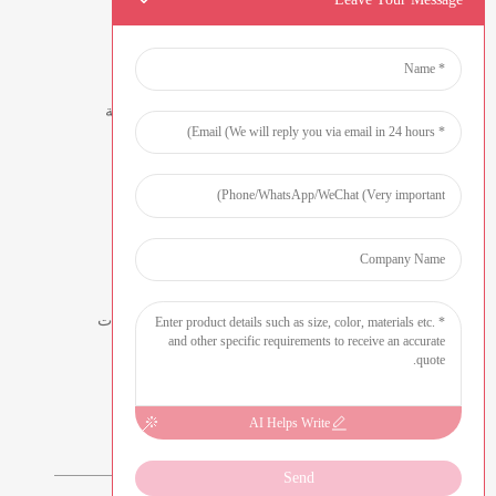
اتصل بنا
معلومات الاتصال
53 طريق شرق تشونفينج، قرية تيلوكينج، مدينة
كيشي، دونغقوان، قوانغدونغ، الصين
humanlu@foxmail.com
Humanlu: +86-15818288461
النشرات الإخبارية
أدخل بريدك الإلكتروني وسنرسل لك أحدث المعلومات
والخطط.
استفسر الآن
AI Helps Write
Send