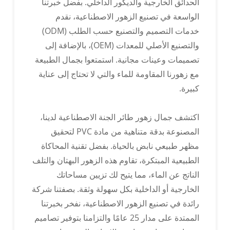
الحدائق الخارجية والديكور الداخلي. بفضل خبرتنا
الواسعة في تصنيع الزهور الاصطناعية، نقدم
قابلة للتخصيص بأشكال متنوعة
خدمات التصميم والتصنيع حسب الطلب (ODM)
والتصنيع الأصلي للمعدات (OEM)، بالإضافة إلى
قم بتخصيص لون منتجك وفقًا لبطاقة ألوان بانتون.
تصميمات وعينات مجانية. استمتعوا بجمال الطبيعة
مع زهورنا المقاومة للماء والتي لا تحتاج إلى عناية
كبيرة.
اكتشف جمال زهور طائر الجنة الاصطناعية لدينا،
المصنوعة بدقة متناهية من مادة PVC لتحقيق
شعار قابل للتخصيص
مظهر طبيعي نابض بالحياة. بفضل تقنية المحاكاة
يمكن تخصيص الملصقات الحصرية وشعارات الكرتون
الطبيعية المبتكرة، تقاوم هذه الزهور البهتان والتلف
وما إلى ذلك.
الناتج عن الماء، مما يتيح لك تزيين مساحاتك
الخارجية أو الداخلية بكل سهولة وثقة. بصفتنا شركة
رائدة في تصنيع الزهور الاصطناعية، نفخر بخبرتنا
الممتدة على مدار 25 عامًا والتزامنا بتوفير تصاميم