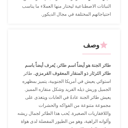
النباتات الاصطناعية ليختار منها العملاء ما يناسب
احتياجاتهم المختلفة في مجال الديكور.
وصف
مصنّع المعدات الأصلية
طائر الجنة هو أيضاً اسم طائر، يُعرف أيضاً باسم
طائر الثرثار ذو المنقار المعقوف القرمزي.
طائر
استوائي يعيش في أمريكا الجنوبية، يتميز بمظهره
الجميل وريش ذيله الفريد وشكل منقاره المميز.
يعيش طائر الجنة عادةً في الغابات ويتغذى على
مجموعة متنوعة من الفواكه والحشرات
واللافقاريات الصغيرة. يُحب هذا الطائر لجمال ريشه
وألوانه الزاهية، وهو من الطيور المفضلة لدى هواة