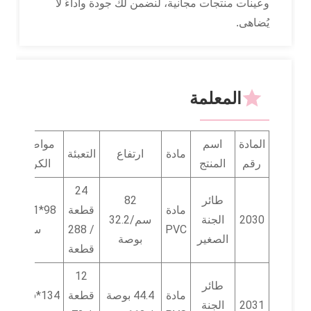
وعينات منتجات مجانية، لنضمن لك جودة وأداءً لا
يُضاهى.
المعلمة
المادة
اسم
مواصفات
مادة
ارتفاع
التعبئة
رقم
المنتج
الكرتون
24
طائر
82
مادة
قطعة
98*51*52
2030
الجنة
سم/32.2
PVC
/ 288
سم
الصغير
بوصة
قطعة
12
طائر
مادة
44.4 بوصة
قطعة
134*46*28
2031
الجنة