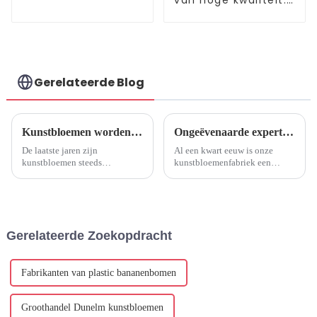
van hoge kwaliteit:
fabrieks directe
leverancier
Gerelateerde Blog
Kunstbloemen worden steeds populairder als duurzame en onderhoudsarme optie
Ongeëvenaarde expertise: 25 jaar kunstbloemenfabriek
De laatste jaren zijn
Al een kwart eeuw is onze
kunstbloemen steeds
kunstbloemenfabriek een
populairder geworden als
baken van uitmuntendheid en
duurzaam en onderhoudsarm
zet de norm voor ongeëvenaard
alternatief voor echte bloemen.
vakmanschap, innovatie en
Naarmate de technologie
kwaliteit in de
vordert, zijn deze verbluffende
kunstbloemenindustrie.
Gerelateerde Zoekopdracht
replica's vrijwel...
Fabrikanten van plastic bananenbomen
Groothandel Dunelm kunstbloemen