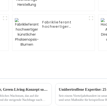
Fabriklieferant
hochwertiger
künstlicher
Phalaenopsis-Blumen
Der Simulationsblumenmarkt wächst weiter, Green-Living-Konzept soll die Entwicklung der Branche fördern
Unübertroffene Expertise: 2
bliches Wachstum, das auf die
Seit einem Vierteljahrhundert ist un
nd die steigende Nachfrage nach
und setzt Maßstäbe für beispiellose 
nachhaltigen und umweltfreundlichen Produkten zurückzuführen ist. Als...
Kunstblumenindustrie ...