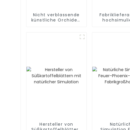
Nicht verblassende
Fabrikliefer
künstliche Orchidee:
hochsimuli
Hersteller
Anthurium
lebensechter
Schönheit
Hersteller von
Natürlic
Süßkartoffelblättern
Simulation 