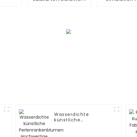
mit natürlicher
Phoenix-Bo
Simulation
Fabrikgroß
Wasserdichte
künstliche
Perlenrankenblumen:
Hochwertige
Herstellung