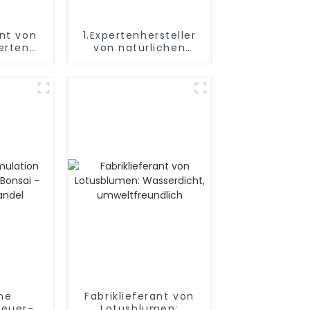
ant von
1.Expertenhersteller
erten
von natürlichen
reben
Simulations-
Fackelblumen
he
Fabriklieferant von
Feuer-
Lotusblumen: