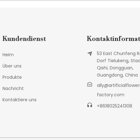
Kundendienst
Kontaktinformat
53 East Chunfeng R
Heim
Dorf Tielukeng, Sta
Über uns
Qishi, Dongguan,
Guangdong, China
Produkte
ally@artificialflower
Nachricht
factory.com
Kontaktiere uns
+8618025241308