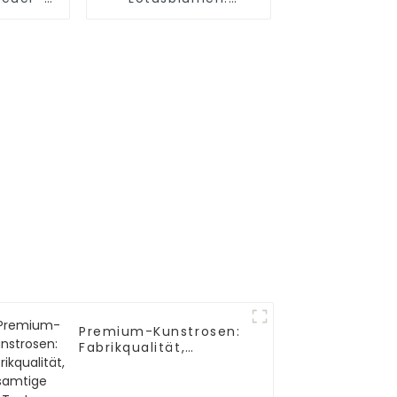
nsai -
Wasserdicht,
handel
umweltfreundlich
Premium-Kunstrosen:
Fabrikqualität,
samtige Textur